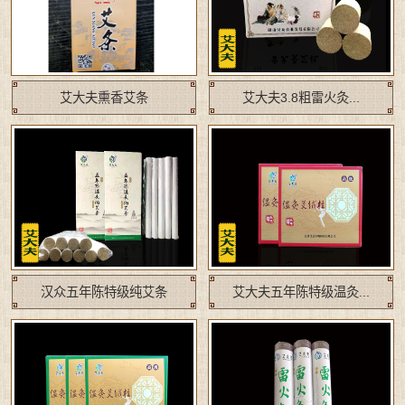
艾大夫熏香艾条
艾大夫3.8粗雷火灸...
汉众五年陈特级纯艾条
艾大夫五年陈特级温灸...