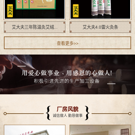
艾大夫三年陈温灸艾绒...
艾大夫4.0雷火灸条
查看更多>>
厂房风貌
诚信做人 勤恳做事