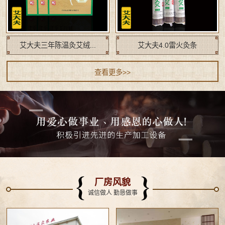
艾大夫三年陈温灸艾绒...
艾大夫4.0雷火灸条
查看更多>>
厂房风貌
诚信做人 勤恳做事