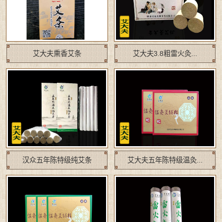
艾大夫熏香艾条
艾大夫3.8粗雷火灸...
汉众五年陈特级纯艾条
艾大夫五年陈特级温灸...